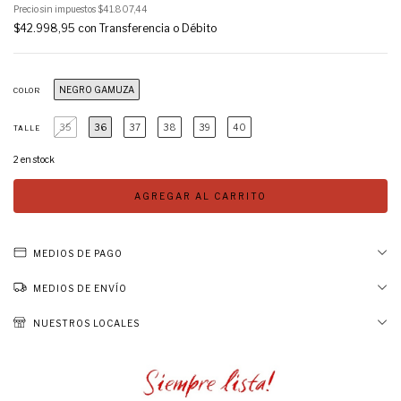
Precio sin impuestos
$41.807,44
$42.998,95
con
Transferencia o Débito
NEGRO GAMUZA
COLOR
35
36
37
38
39
40
TALLE
2
en stock
MEDIOS DE PAGO
MEDIOS DE ENVÍO
NUESTROS LOCALES