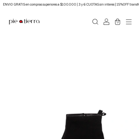
VIO GRATIS en compras superiores a $100.000 | 3 y 6 CUOTAS sin interes | 15%OFF transferen
0