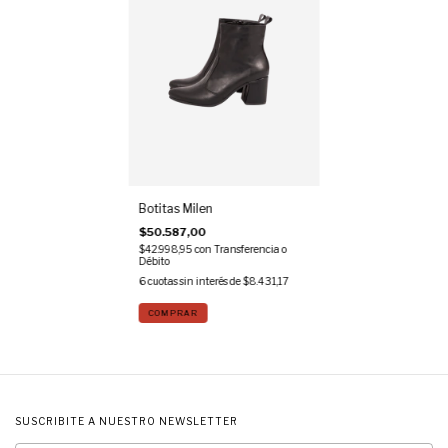
Botitas Milen
$50.587,00
$42.998,95
con
Transferencia o
Débito
6
cuotas sin interés de
$8.431,17
COMPRAR
SUSCRIBITE A NUESTRO NEWSLETTER