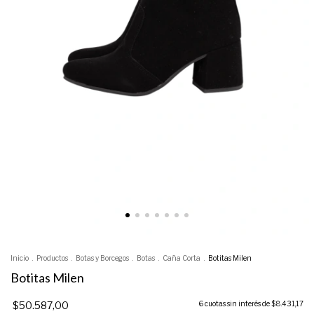
Inicio
.
Productos
.
Botas y Borcegos
.
Botas
.
Caña Corta
.
Botitas Milen
Botitas Milen
$50.587,00
6
cuotas sin interés de
$8.431,17