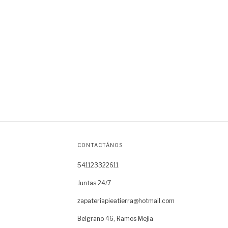
CONTACTÁNOS
541123322611
Juntas 24/7
zapateriapieatierra@hotmail.com
Belgrano 46, Ramos Mejia