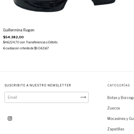
Guillermina Rugen
$54.382,00
$46.224,70
con
Transferencia o Débito
6
cuotas sin interés de
$9.063,67
SUSCRIBITE A NUESTRO NEWSLETTER
CATEGORÍAS
Botas y Borceg
Zuecos
Mocasines y Gu
Zapatillas