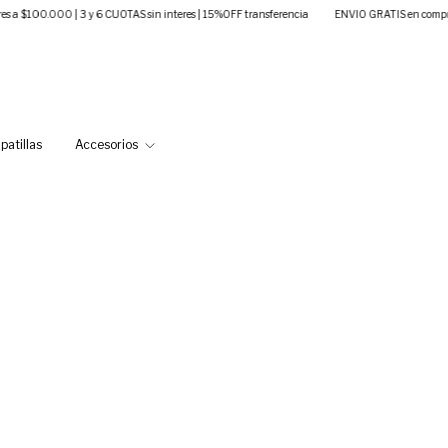
 6 CUOTAS sin interes | 15%OFF transferencia
ENVIO GRATIS en compras superiores a $100
patillas
Accesorios