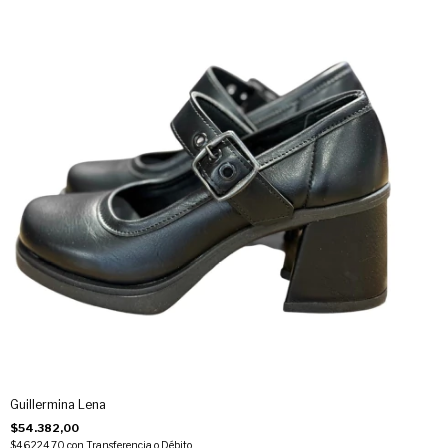
Guillermina Lena
$54.382,00
$46.224,70
con
Transferencia o Débito