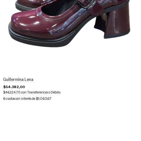
Guillermina Lena
$54.382,00
$46.224,70
con
Transferencia o Débito
6
cuotas sin interés de
$9.063,67