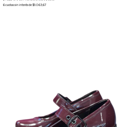
6
cuotas sin interés de
$9.063,67