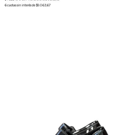
6
cuotas sin interés de
$9.063,67