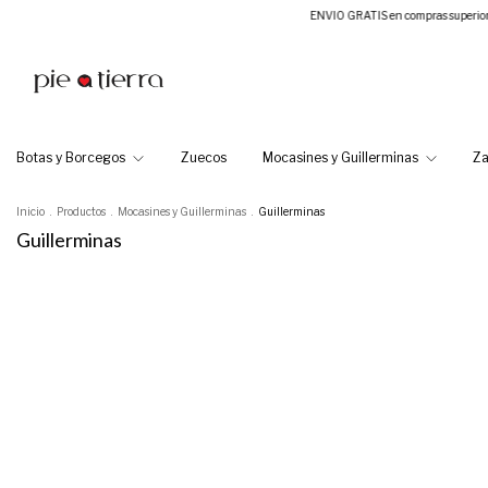
ENVIO GRATIS en compras superiores a $100.000 | 3 y
Botas y Borcegos
Zuecos
Mocasines y Guillerminas
Za
Inicio
.
Productos
.
Mocasines y Guillerminas
.
Guillerminas
Guillerminas