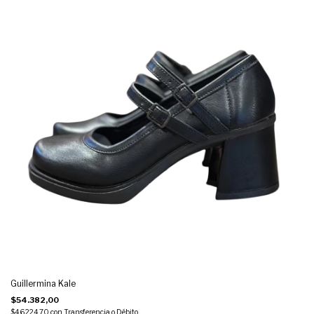
Guillermina Kale
$54.382,00
$46.224,70
con
Transferencia o Débito