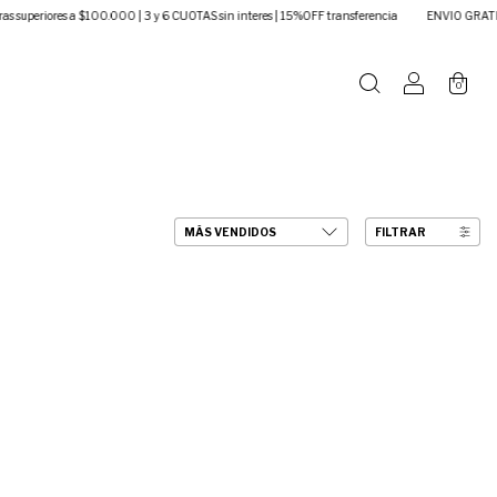
.000 | 3 y 6 CUOTAS sin interes | 15%OFF transferencia
ENVIO GRATIS en compras superio
0
FILTRAR