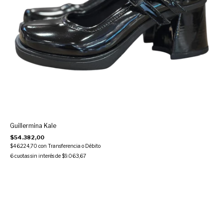
Guillermina Kale
$54.382,00
$46.224,70
con
Transferencia o Débito
6
cuotas sin interés de
$9.063,67