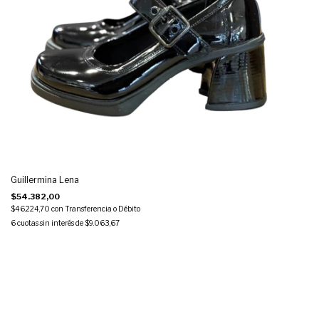
Guillermina Lena
$54.382,00
$46.224,70
con
Transferencia o Débito
6
cuotas sin interés de
$9.063,67