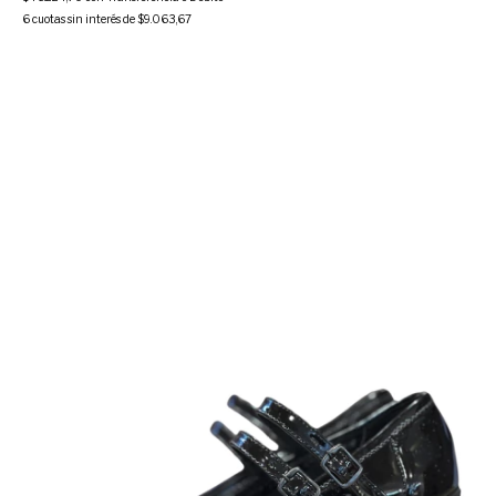
6
cuotas sin interés de
$9.063,67