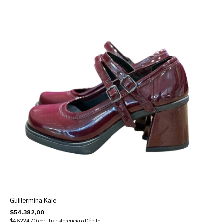
Guillermina Kale
$54.382,00
$46.224,70
con
Transferencia o Débito